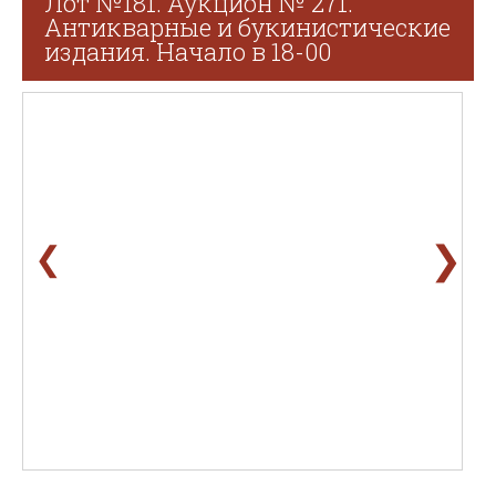
Лот №181. Аукцион № 271.
Антикварные и букинистические
издания. Начало в 18-00
❯
❮