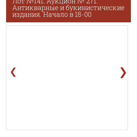
Лот №141. Аукцион № 271.
Антикварные и букинистические
издания. Начало в 18-00
❯
❮