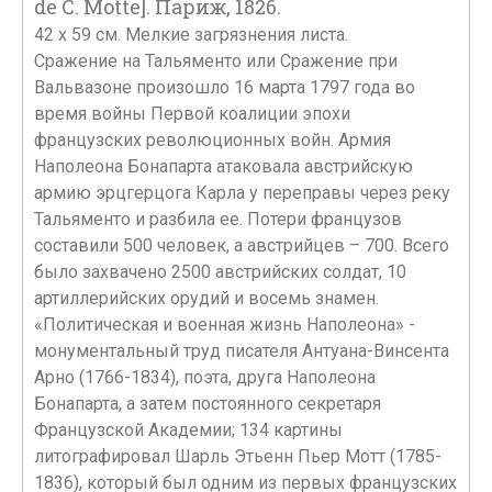
de C. Motte]. Париж, 1826.
42 х 59 см. Мелкие загрязнения листа.
Сражение на Тальяменто или Сражение при
Вальвазоне произошло 16 марта 1797 года во
время войны Первой коалиции эпохи
французских революционных войн. Армия
Наполеона Бонапарта атаковала австрийскую
армию эрцгерцога Карла у переправы через реку
Тальяменто и разбила ее. Потери французов
составили 500 человек, а австрийцев – 700. Всего
было захвачено 2500 австрийских солдат, 10
артиллерийских орудий и восемь знамен.
«Политическая и военная жизнь Наполеона» -
монументальный труд писателя Антуана-Винсента
Арно (1766-1834), поэта, друга Наполеона
Бонапарта, а затем постоянного секретаря
Французской Академии; 134 картины
литографировал Шарль Этьенн Пьер Мотт (1785-
1836), который был одним из первых французских