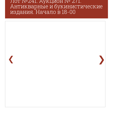
Лот №241. Аукцион № 271.
Антикварные и букинистические
издания. Начало в 18-00
❯
❮