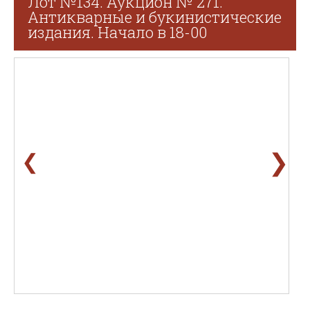
Лот №134. Аукцион № 271.
Антикварные и букинистические
издания. Начало в 18-00
❯
❮