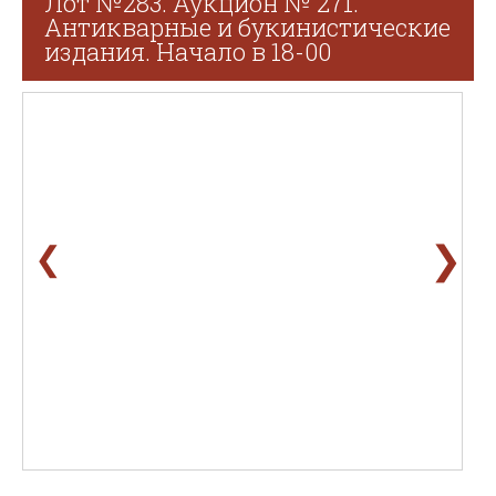
Лот №283. Аукцион № 271.
Антикварные и букинистические
издания. Начало в 18-00
❯
❮