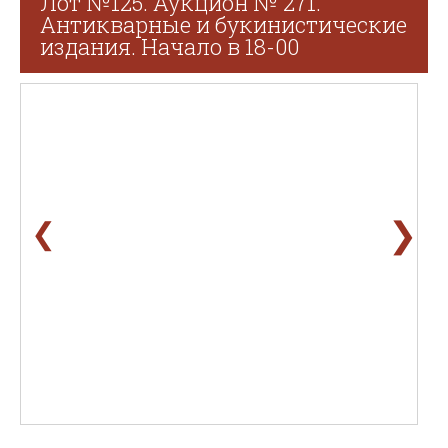
Лот №125. Аукцион № 271.
Антикварные и букинистические
издания. Начало в 18-00
❯
❮