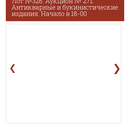
Лот №328. Аукцион № 271.
Антикварные и букинистические
издания. Начало в 18-00
❯
❮