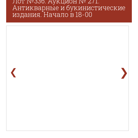
Лот №336. Аукцион № 271.
Антикварные и букинистические
издания. Начало в 18-00
❯
❮