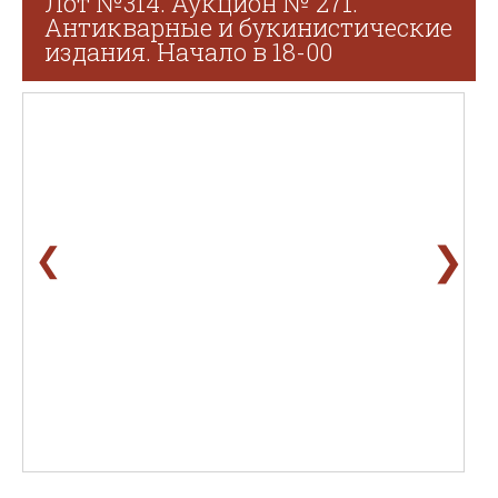
Лот №314. Аукцион № 271.
Антикварные и букинистические
издания. Начало в 18-00
❯
❮