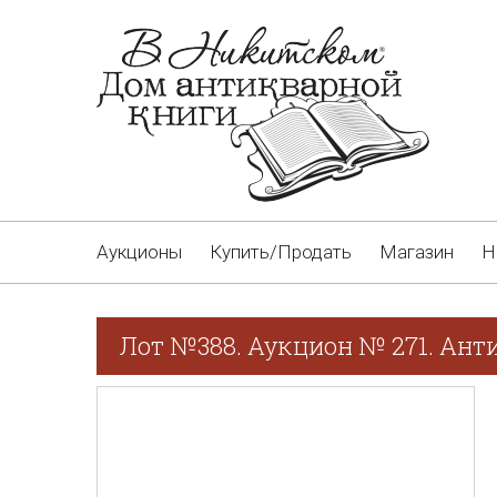
Аукционы
Купить/Продать
Магазин
Н
Лот №388. Аукцион № 271. Ант