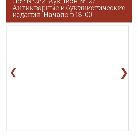
Лот №282. Аукцион № 271.
Антикварные и букинистические
издания. Начало в 18-00
❯
❮