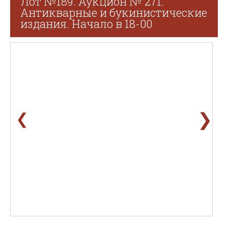
Лот №189. Аукцион № 271.
Антикварные и букинистические
издания. Начало в 18-00
❯
❮