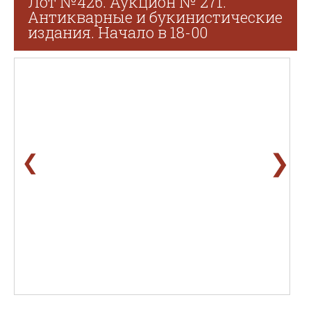
Лот №426. Аукцион № 271.
Антикварные и букинистические
издания. Начало в 18-00
❯
❮