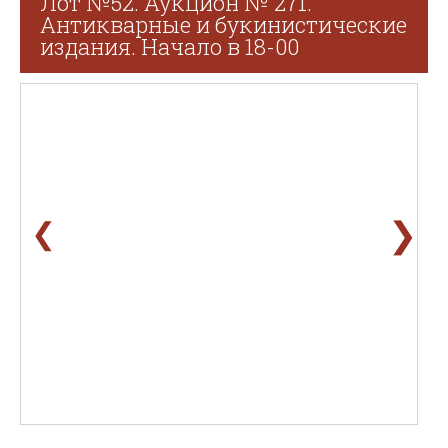
Лот №52. Аукцион № 271.
Антикварные и букинистические
издания. Начало в 18-00
❯
❮