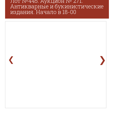
Лот №445. Аукцион № 271.
Антикварные и букинистические
издания. Начало в 18-00
❯
❮