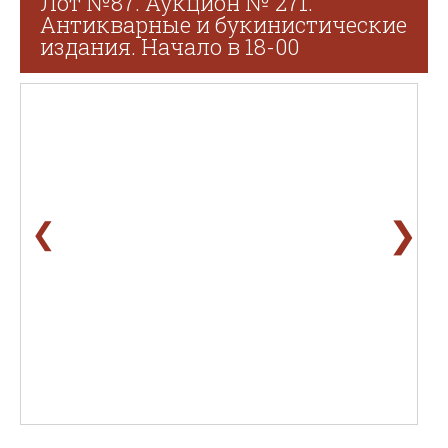
Лот №87. Аукцион № 271.
Антикварные и букинистические
издания. Начало в 18-00
❯
❮