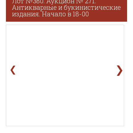
Лот №380. Аукцион № 271.
Антикварные и букинистические
издания. Начало в 18-00
❯
❮