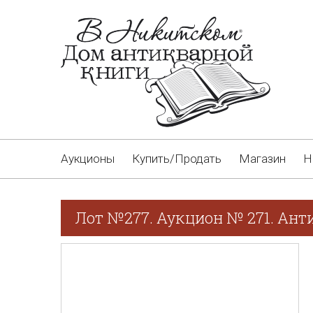
Аукционы
Купить/Продать
Магазин
Н
Лот №277. Аукцион № 271. Ант