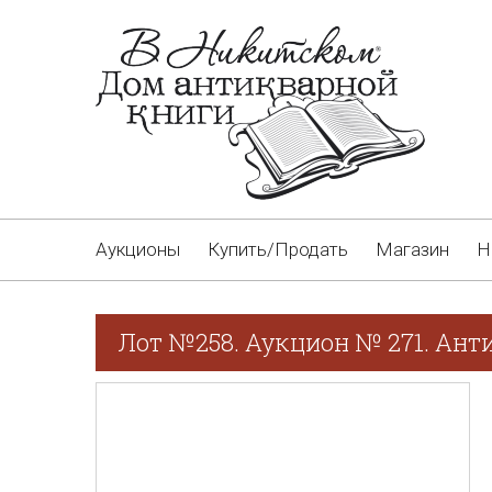
Аукционы
Купить/Продать
Магазин
Н
Лот №258. Аукцион № 271. Ант