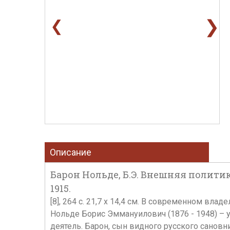
❯
❮
Описание
Барон Нольде, Б.Э. Внешняя полити
1915.
[8], 264 с. 21,7 х 14,4 см. В современном в
Нольде Борис Эммануилович (1876 - 1948) – 
деятель. Барон, сын видного русского сановн