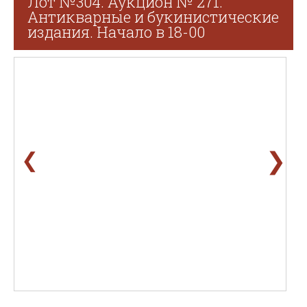
Лот №304. Аукцион № 271.
Антикварные и букинистические
издания. Начало в 18-00
❯
❮