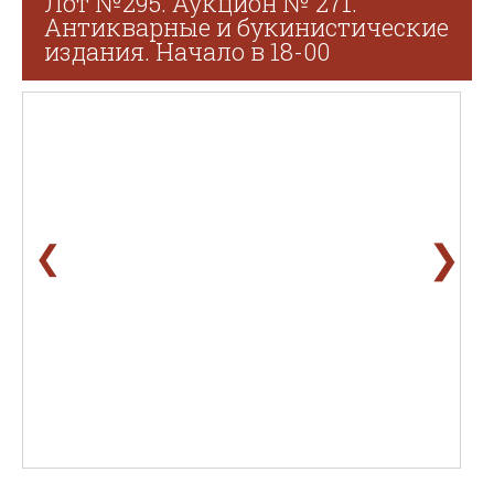
Лот №295. Аукцион № 271.
Антикварные и букинистические
издания. Начало в 18-00
❯
❮