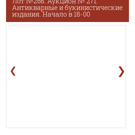
Лот №268. Аукцион № 271.
Антикварные и букинистические
издания. Начало в 18-00
❯
❮