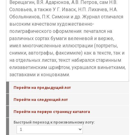
Верещагин, В.Я. Адарюков, А.В. Петров, сам Н.В.
Соловьев, а также У Г. Иваск, Н.П. Лихачев, Н.А.
Обольянинов, П.К. Симони и др. Журнал отличался
высоким качеством художественно-
полиграфического оформления: печатался на
различных сортах бумаги веленевой и верже,
имел многочисленные иллюстрации (портреты,
снимки, автографы, факсимиле) как в тексте, так и
на отдельных листах, текст набирался старинным
елизаветинским шрифтом, украшался виньетками,
заставками и концовками.
Перейти на предыдущий лот
Перейти на следующий лот
Перейти на первую страницу каталога
Быстрый переход к произвольному лоту: