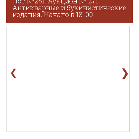
Лот №261. Аукцион № 271.
Антикварные и букинистические
издания. Начало в 18-00
❯
❮