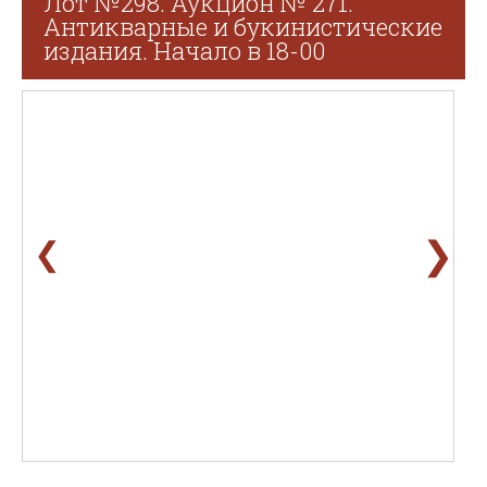
Лот №298. Аукцион № 271.
Антикварные и букинистические
издания. Начало в 18-00
❯
❮