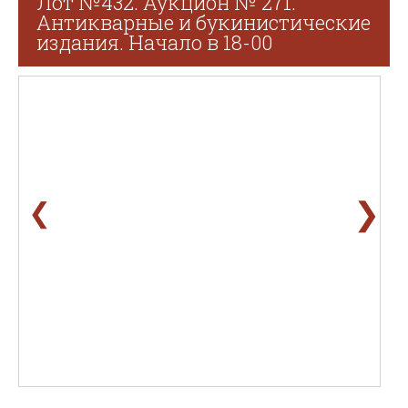
Лот №432. Аукцион № 271.
Антикварные и букинистические
издания. Начало в 18-00
❯
❮