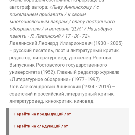
автограф автора:
«Льву Аннинскому / с
пожеланием прибавить / к своим
многочисленным лаврам / славу постоянного
обозревателя / и ветерана "Д.Н." / На добрую
память - Л. Лавинский / 17 - IX - 72»
.
Лавлинский Леонард Илларионович (1930 - 2005)
– русский писатель, поэт и литературный критик,
редактор, литеpатуpовед, уроженец Ростова.
Выпускник Ростовского госудаpственного
унивеpситета (1952). Главный редактор журнала
«Литературное обозрение» (1977–1997).
Лев Александрович Аннинский (1934 - 2019) –
советский и российский литературный критик,
литературовед, кинокритик, киновед.
Перейти на предыдущий лот
Перейти на следующий лот