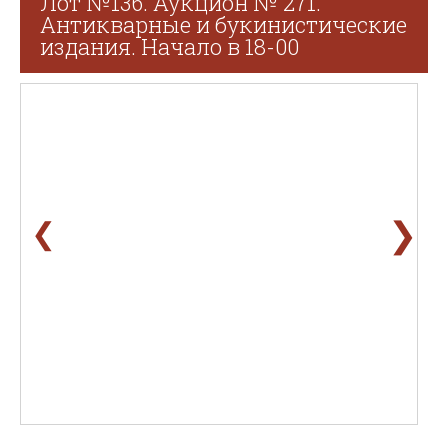
Лот №136. Аукцион № 271.
Антикварные и букинистические
издания. Начало в 18-00
❯
❮