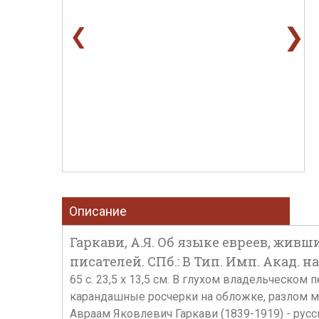
❯
❮
Описание
Гаркави, А.Я. Об языке евреев, жив
писателей. СПб.: В Тип. Имп. Акад. на
65 с. 23,5 х 13,5 см. В глухом владельческо
карандашные росчерки на обложке, разлом ме
Авраам Яковлевич Гаркави (1839-1919) - русс