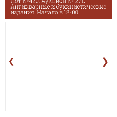
Лот №420. Аукцион № 271.
Антикварные и букинистические
издания. Начало в 18-00
❯
❮