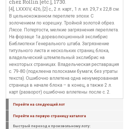
chez Rollin [etc.], 1730.
[4], LXXXIV, 426, [2] с., 2 л. карт., 1 л. ил. 29,7 х 22,8 см.
В цельнокожанном переплете эпохи. С
золочением по корешку. Тройной золотой обрез.
Ляссе. Потертости, мелкие загрязнения переплета.
На форзаце 1а дореволюционный экслибрис
Библиотеки Генерального штаба. Загрязнение
титульного листа и нескольких страниц блока,
владельческий штемпельный экслибрис на
некоторых страницах. Владельческая реставрация
с. 79-80 (подклеена полосками бумаги; без утраты
текста). Ошибочно вплетена одна ненумерованная
страница в начале блока – в конец, а также 2 л.
карт (разворот) ошибочно вплетены после с. 2.
Перейти на следующий лот
Перейти на первую страницу каталога
Быстрый переход к произвольному лоту: