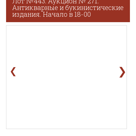
Лот №443. Аукцион № 271.
Антикварные и букинистические
издания. Начало в 18-00
❯
❮