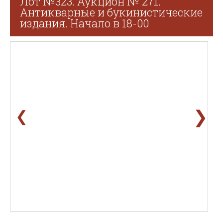
Лот №323. Аукцион № 271.
Антикварные и букинистические
издания. Начало в 18-00
❯
❮