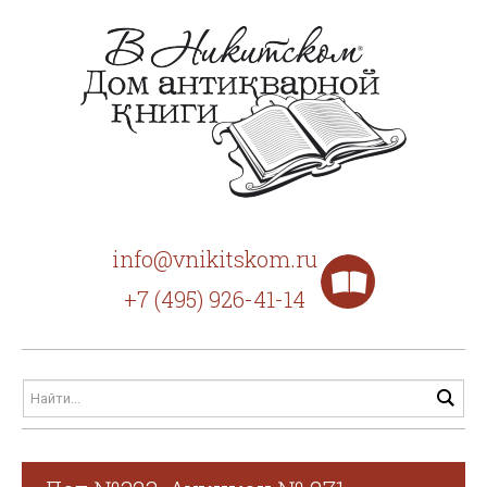
info@vnikitskom.ru
+7 (495) 926-41-14