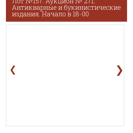
Лот №157. Аукцион № 271.
Антикварные и букинистические
издания. Начало в 18-00
❯
❮