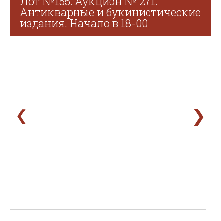
Лот №155. Аукцион № 271.
Антикварные и букинистические
издания. Начало в 18-00
❯
❮