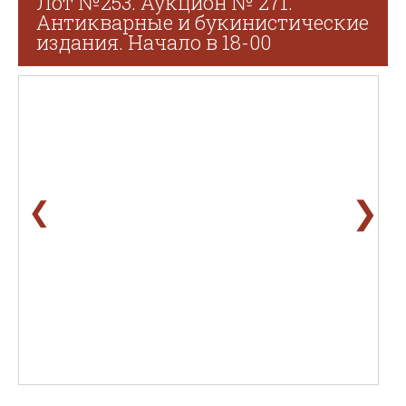
Лот №253. Аукцион № 271.
Антикварные и букинистические
издания. Начало в 18-00
❯
❮