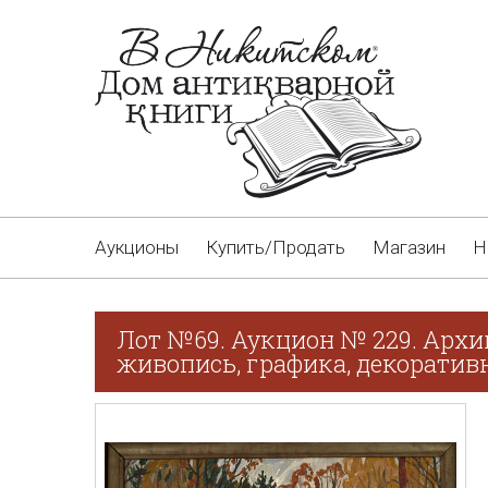
Аукционы
Купить/Продать
Магазин
Н
Лот №69. Аукцион № 229. Архи
живопись, графика, декоративн