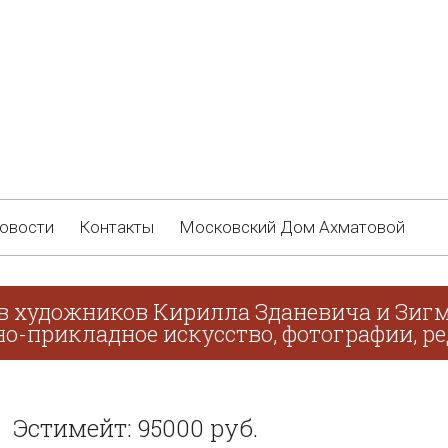
овости
Контакты
Московский Дом Ахматовой
в художников Кирилла Зданевича и Зигм
о-прикладное искусство, фотографии, ре
Эстимейт: 95000 руб.