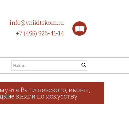
info@vnikitskom.ru
+7 (495) 926-41-14
мунта Валишевского, иконы,
дкие книги по искусству