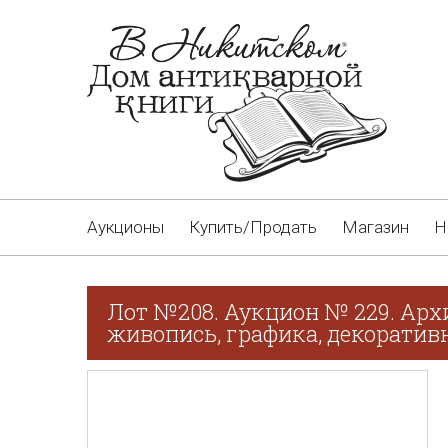
Аукционы
Купить/Продать
Магазин
Н
Лот №208. Аукцион № 229. Арх
живопись, графика, декоративн