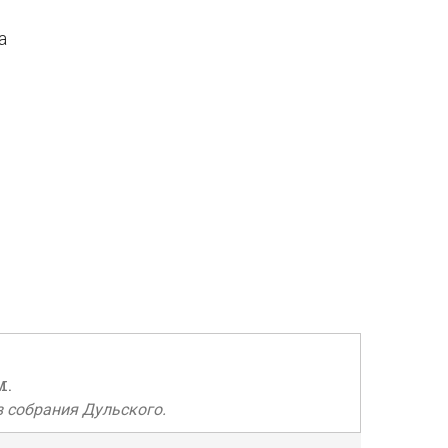
а
м.
з собрания Дульского.