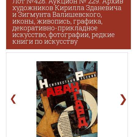
Лот №428. Аукцион № 229. Архив
художников Кирилла Зданевича
и Зигмунта Валишевского,
иконы, живопись, графика,
декоративно-прикладное
искусство, фотографии, редкие
книги по искусству
❯
❮