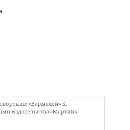
а
творению «Бармалей» К.
штамп издательства «Мартин».