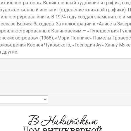
их иллюстраторов. Великолепный художник и график, со
художественный институт (отделение книжной графики). П
, иллюстрировал книги. В 1974 году создал знаменитые и
ресказе Бориса Заходера. За иллюстрации к «Алисе в Зазе
, проиллюстрированных Калиновским — «Путешествия Гулли
онских островов» (1968), «Мэри Поппинс» Памелы Трэверс 
роизведения Корнея Чуковского, «Господин Ау» Ханну Мяк
 другие.