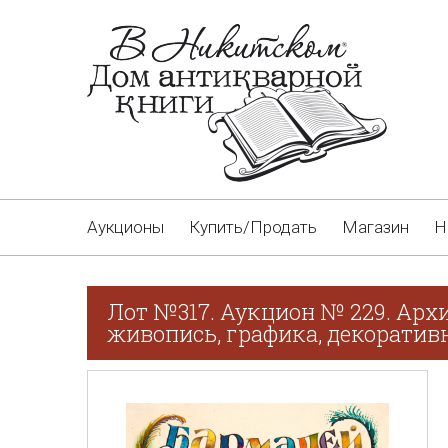
Аукционы
Купить/Продать
Магазин
Н
Лот №317. Аукцион № 229. Арх
живопись, графика, декоративн