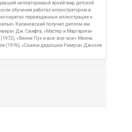
здавший неповторимый яркий мир детской
осле обучения работал иллюстратором в
 многократно переизданные иллюстрации к
ркалье» Калиновский получил диплом им.
вера» Дж. Свифта, «Мастер и Маргарита»
(1972), «Винни Пух и все-все-все» Милна
еля (1976), «Сказки дядюшки Римуса» Джоэля