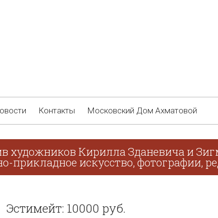
овости
Контакты
Московский Дом Ахматовой
ив художников Кирилла Зданевича и Зиг
о-прикладное искусство, фотографии, ре
Эстимейт: 10000 руб.