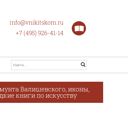
info@vnikitskom.ru
+7 (495) 926-41-14
мунта Валишевского, иконы,
дкие книги по искусству