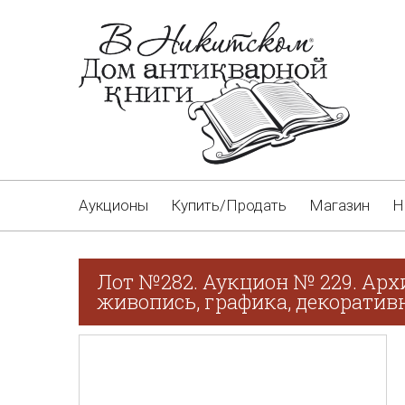
Аукционы
Купить/Продать
Магазин
Н
Лот №282. Аукцион № 229. Арх
живопись, графика, декоративн