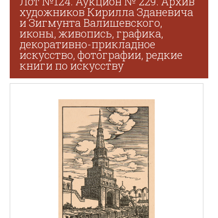
Лот №124. Аукцион № 229. Архив
художников Кирилла Зданевича
и Зигмунта Валишевского,
иконы, живопись, графика,
декоративно-прикладное
искусство, фотографии, редкие
книги по искусству