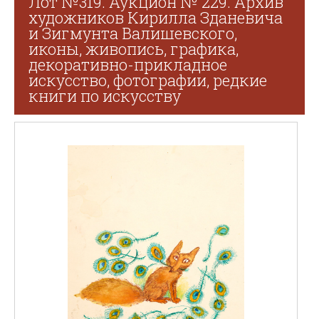
Лот №319. Аукцион № 229. Архив
художников Кирилла Зданевича
и Зигмунта Валишевского,
иконы, живопись, графика,
декоративно-прикладное
искусство, фотографии, редкие
книги по искусству