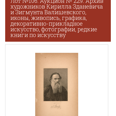
Лот №106. Аукцион № 229. Архив
художников Кирилла Зданевича
и Зигмунта Валишевского,
иконы, живопись, графика,
декоративно-прикладное
искусство, фотографии, редкие
книги по искусству