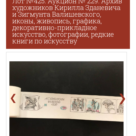
Лот №425. Аукцион № 229. Архив
художников Кирилла Зданевича
и Зигмунта Валишевского,
иконы, живопись, графика,
декоративно-прикладное
искусство, фотографии, редкие
книги по искусству
❯
❮