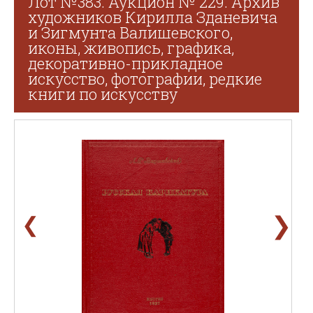
Лот №383. Аукцион № 229. Архив
художников Кирилла Зданевича
и Зигмунта Валишевского,
иконы, живопись, графика,
декоративно-прикладное
искусство, фотографии, редкие
книги по искусству
❯
❮