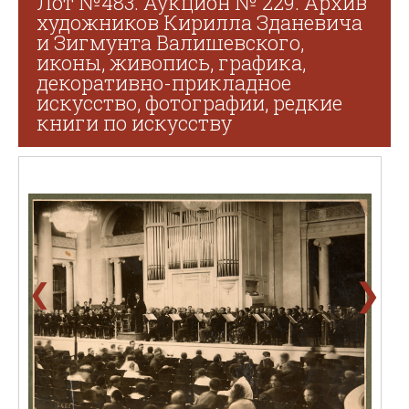
Лот №483. Аукцион № 229. Архив
художников Кирилла Зданевича
и Зигмунта Валишевского,
иконы, живопись, графика,
декоративно-прикладное
искусство, фотографии, редкие
книги по искусству
❯
❮