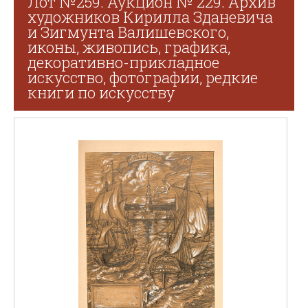
Лот №259. Аукцион № 229. Архив
художников Кирилла Зданевича
и Зигмунта Валишевского,
иконы, живопись, графика,
декоративно-прикладное
искусство, фотографии, редкие
книги по искусству