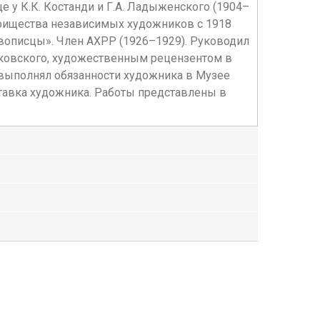
 у К.К. Костанди и Г.А. Ладыженского (1904–
варищества независимых художников с 1918
ивописцы». Член АХРР (1926–1929). Руководил
аяковского, художественным рецензентом в
х выполнял обязанности художника в Музее
ставка художника. Работы представлены в