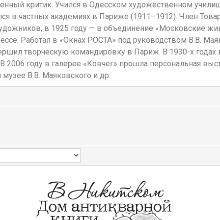
енный критик. Учился в Одесском художественном училище
мался в частных академиях в Париже (1911–1912). Член То
 художников, в 1925 году — в объединение «Московские ж
дессе. Работал в «Окнах РОСТА» под руководством В.В. М
овершил творческую командировку в Париж. В 1930-х года
 В 2006 году в галерее «Ковчег» прошла персональная вы
 музее В.В. Маяковского и др.