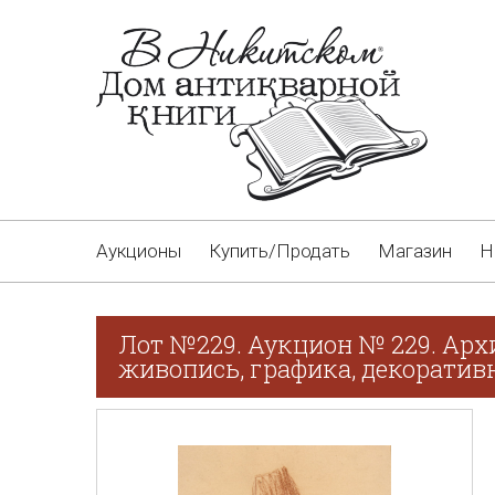
Аукционы
Купить/Продать
Магазин
Н
Лот №229. Аукцион № 229. Арх
живопись, графика, декоративн