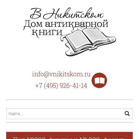
info@vnikitskom.ru
+7 (495) 926-41-14