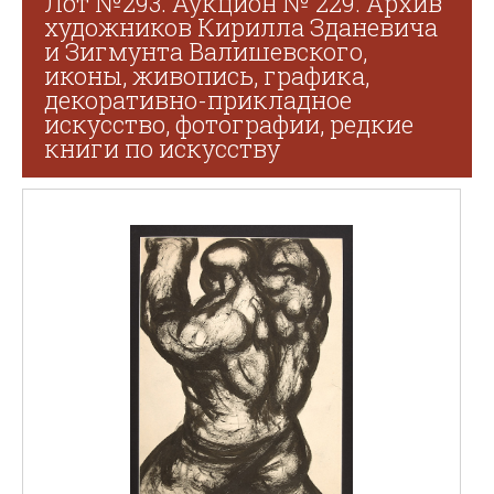
Лот №293. Аукцион № 229. Архив
художников Кирилла Зданевича
и Зигмунта Валишевского,
иконы, живопись, графика,
декоративно-прикладное
искусство, фотографии, редкие
книги по искусству