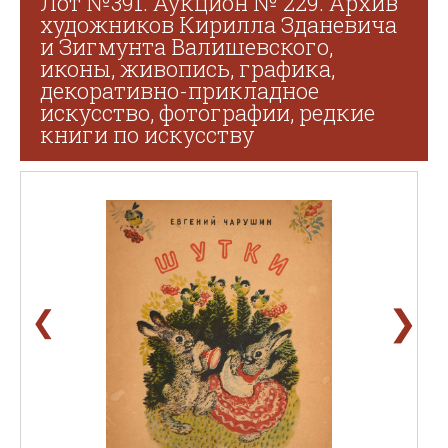
Лот №391. Аукцион № 229. Архив
художников Кирилла Зданевича
и Зигмунта Валишевского,
иконы, живопись, графика,
декоративно-прикладное
искусство, фотографии, редкие
книги по искусству
❯
❮