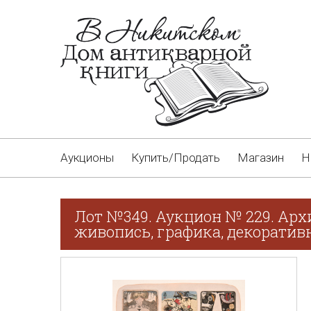
Аукционы
Купить/Продать
Магазин
Н
Лот №349. Аукцион № 229. Арх
живопись, графика, декоративн